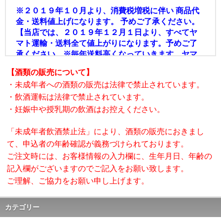
※２０１９年１０月より、消費税増税に伴い 商品代
金・送料値上げになります。 予めご了承ください。
【当店では、２０１９年１２月１日より、すべてヤ
マト運輸・送料全て値上がりになります。予めご了
承ください。※毎年送料高くなっていきます。ヤマ
ト運輸よりの回等です。】
【酒類の販売について】
※ヤマト運輸料金表（焼酎１個の送料です。サイズ
・未成年者への酒類の販売は法律で禁止されています。
１４０㎝） 【ぽんかん】【たんかん】は別表のヤマ
・飲酒運転は法律で禁止されています。
ト運輸料金表になりますので 下記の料金は適用され
ません。少し高くなります。申し訳ございません。
・妊娠中や授乳期の飲酒はお控えください。
■関東・信越地域－１個１４０㎝ ヤマト（１，２０
０円）
「未成年者飲酒禁止法」により、酒類の販売におきまし
■北陸・中部地域－１個１４０㎝ ヤマト（１，１０
て、申込者の年齢確認が義務づけられております。
０円）
ご注文時には、お客様情報の入力欄に、生年月日、年齢の
■関西・四国地域－１個１４０㎝ ヤマト（１，００
記入欄がございますのでご記入をお願い致します。
０円）
ご理解、ご協力をお願い申し上げます。
■九州・中国地域－１個 ヤマト（1,000円）
■東北地域－１個１４０㎝ ヤマト（１，５3０円）
■北海道地域－１個１４０㎝ ヤマト（２，７２８
カテゴリー
円）