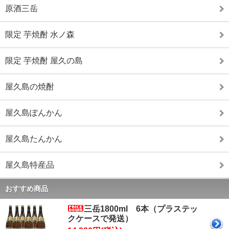
■沖縄地域－１個１４０㎝ ヤマト（３，２７８円）
原酒三岳
※参考までにゆうぱっくの料金評です。 【新・ゆう
パック料金表です.】 ■関東・信越地域－１個（１，
限定 芋焼酎 水ノ森
８１４円） ■関西地域－１個（１，５２１円） ■近
畿・中部地域－１個（１，６２１円） ■北海道・東
限定 芋焼酎 屋久の島
北地域－１個（２，０１６円） ■九州地域－１個
（１，４２９円） ■鹿児島地域－１個（１，３７４
円）
屋久島の焼酎
【2016.10.2】
屋久島ぽんかん
「芋焼酎 水ノ森」
屋久島たんかん
【２０１７.１２.３１】
コミュニティショップわたなべの公式facebookペー
屋久島特産品
ジを公開しました。屋久島限定の焼酎やおすすめ商
品などの情報を発信してまいります。
おすすめ商品
三岳1800ml 6本（プラステッ
クケースで発送）
【2016.2.19】