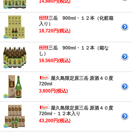
14,880円(税込)
屋久島たんかん２０２０年分販売終了しました。あ
りがとうございました。次回は２０２２年２月頃に
なります。今後ともこのサイトをよろしくお願いし
三岳 900ml・１２本（化粧箱
ます。
入り）
18,720円(税込)
【2014.12.24】
4月1日より、消費税8パーセント加算した価格で表
三岳 900ml・１２本（箱な
示（税込価格）しています。
し）
16,560円(税込)
☆お待たせしました。焼酎『三岳』定価で販売して
屋久島限定原三岳 原酒４０度
います。これから、飲食店開業をお考えの方、居酒
720ml
屋チェーンのオーナーさま、当店にご相談くださ
3,600円(税込)
い。あなたのお店のお手伝いをさせてください。
屋久島限定原三岳 原酒４０度
720ml・１２本入り
43,200円(税込)