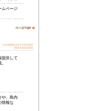
ームページ
報提供して
載。
介や、島内
の情報な