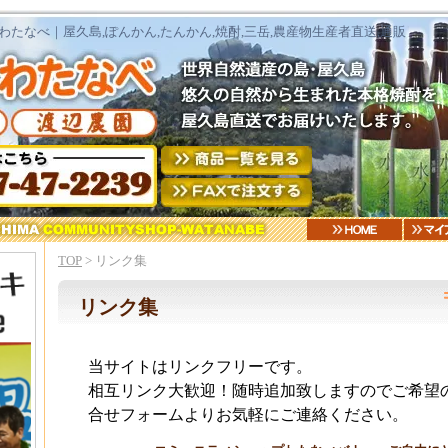
たなべ｜屋久島,ぽんかん,たんかん,焼酎,三岳,農産物生産者直送,通販
TOP
> リンク集
リンク集
当サイトはリンクフリーです。
相互リンク大歓迎！随時追加致しますのでご希望
合せフォームよりお気軽にご連絡ください。