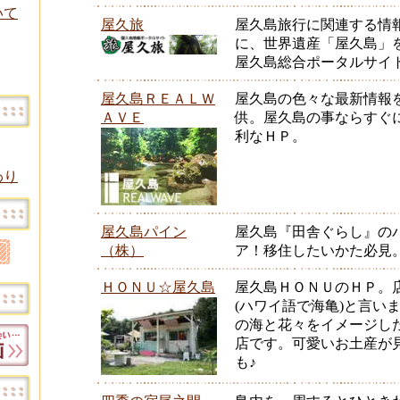
いて
屋久旅
屋久島旅行に関連する情
に、世界遺産「屋久島」
屋久島総合ポータルサイ
屋久島ＲＥＡＬＷ
屋久島の色々な最新情報
ＡＶＥ
供。屋久島の事ならすぐ
利なＨＰ。
わり
屋久島パイン
屋久島『田舎ぐらし』の
（株）
ア！移住したいかた必見
ＨＯＮＵ☆屋久島
屋久島ＨＯＮＵのＨＰ。
(ハワイ語で海亀)と言い
の海と花々をイメージし
店です。可愛いお土産が
も♪