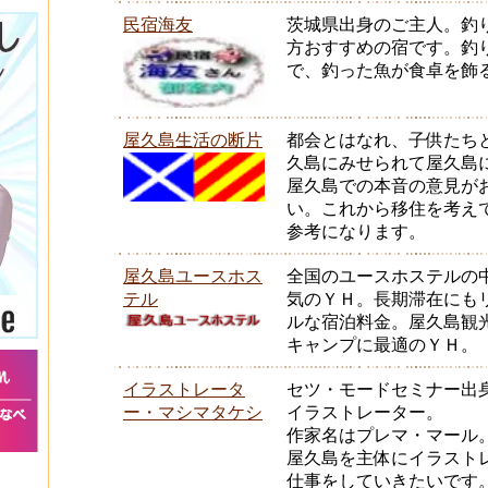
民宿海友
茨城県出身のご主人。釣
方おすすめの宿です。釣
で、釣った魚が食卓を飾
屋久島生活の断片
都会とはなれ、子供たち
久島にみせられて屋久島
屋久島での本音の意見が
い。これから移住を考え
参考になります。
屋久島ユースホス
全国のユースホステルの
テル
気のＹＨ。長期滞在にも
ルな宿泊料金。屋久島観
キャンプに最適のＹＨ。
イラストレータ
セツ・モードセミナー出
ー・マシマタケシ
イラストレーター。
作家名はプレマ・マール
屋久島を主体にイラスト
仕事をしていきたいです