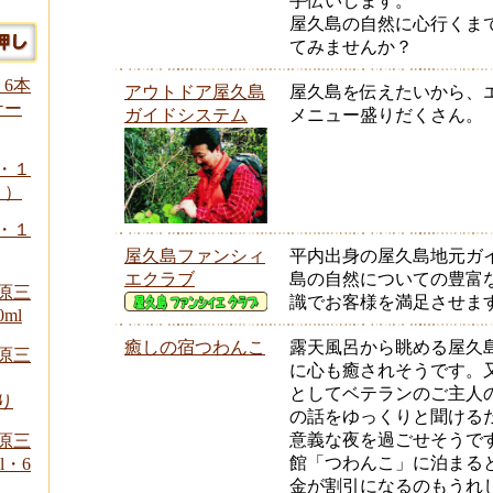
手伝いします。
屋久島の自然に心行くま
てみませんか？
 6本
アウトドア屋久島
屋久島を伝えたいから、
ケー
ガイドシステム
メニュー盛りだくさん。
l・１
り）
l・１
屋久島ファンシィ
平内出身の屋久島地元ガ
エクラブ
島の自然についての豊富
原三
識でお客様を満足させま
ml
癒しの宿つわんこ
露天風呂から眺める屋久
原三
に心も癒されそうです。
としてベテランのご主人
り
の話をゆっくりと聞ける
意義な夜を過ごせそうで
原三
館「つわんこ」に泊まる
l・6
金が割引になるのもうれ