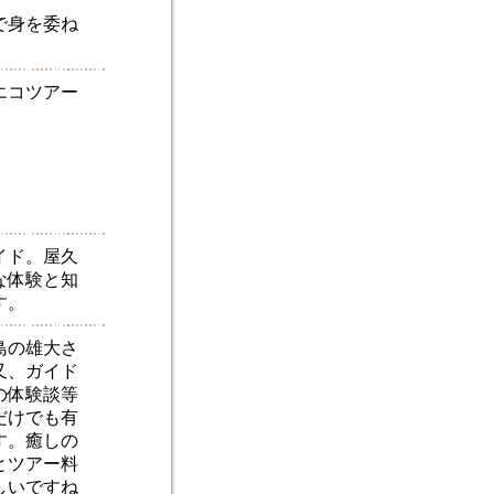
で身を委ね
エコツアー
イド。屋久
な体験と知
す。
島の雄大さ
又、ガイド
の体験談等
だけでも有
す。癒しの
とツアー料
しいですね