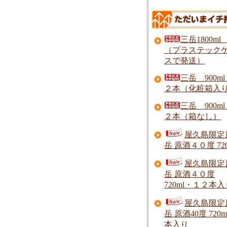
三岳1800ml
（プラステック
スで発送）
三岳 900m
２本（化粧箱入
三岳 900m
２本（箱なし）
屋久島限定
岳 原酒４０度 720
屋久島限定
岳 原酒４０度
720ml・１２本入
屋久島限定
岳 原酒40度 720m
本入り