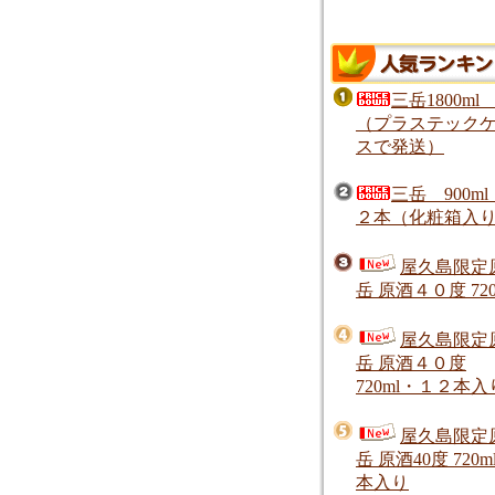
三岳1800ml
（プラステック
スで発送）
三岳 900m
２本（化粧箱入
屋久島限定
岳 原酒４０度 720
屋久島限定
岳 原酒４０度
720ml・１２本入
屋久島限定
岳 原酒40度 720m
本入り