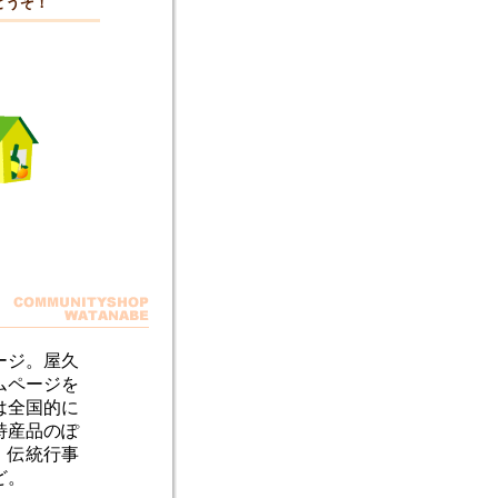
どうぞ！
ージ。屋久
ムページを
は全国的に
特産品のぽ
。伝統行事
ど。