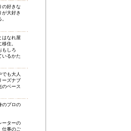
りの好きな
りが大好き
る。
とはなれ屋
に移住。
おもしろ
ているかた
中でも大人
リーズナブ
光のベース
身のプロの
。
レーターの
。仕事のご