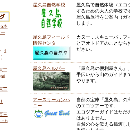
屋久島自然学校
屋久島で自然体験（エコ
するための大人の学校で
屋久島旅行をご案内（ガ
します。
 6本
ケー
屋久島フィールド
カヌー．スキューバ．フ
情報センター
とアオトドアのことなら
ださい。
l・１
り）
屋久島ヘルパー
「屋久島の便利屋さん」
原三
手伝いから山のガイドま
ml
やります。
原三
アースリーカンパ
自然の宝庫「屋久島」の
り
ニー
のエコツアーです。
エコツアーガイドはただ
原三
はありません。
l・6
自然の心を伝える橋渡し