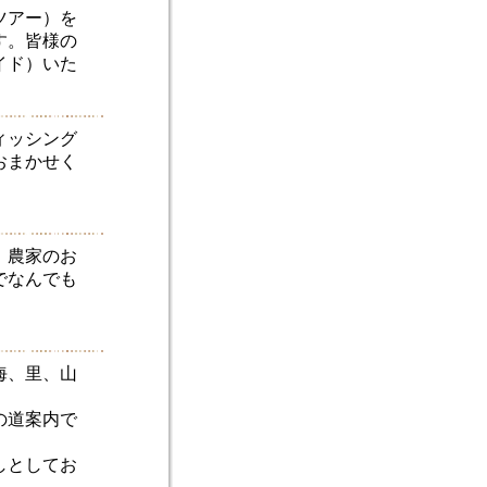
ツアー）を
す。皆様の
イド）いた
ィッシング
おまかせく
、農家のお
でなんでも
海、里、山
の道案内で
しとしてお