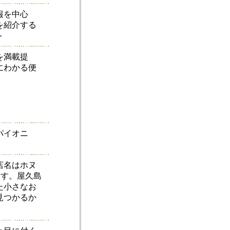
報を中心
を紹介する
ト
を満載提
にわかる便
パイオニ
。
店名はホヌ
ます。屋久島
た小さなお
見つかるか