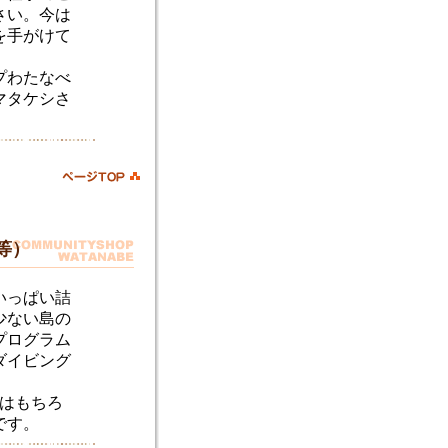
さい。今は
を手がけて
プわたなべ
マタケシさ
等）
いっぱい詰
少ない島の
プログラム
ダイビング
全はもちろ
です。