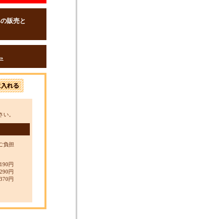
みの販売と
»
さい。
ご負担
190円
290円
370円