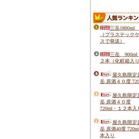
三岳1800ml
（プラステック
スで発送）
三岳 900m
２本（化粧箱入
屋久島限定
岳 原酒４０度 720
屋久島限定
岳 原酒４０度
720ml・１２本入
屋久島限定
岳 原酒40度 720m
本入り