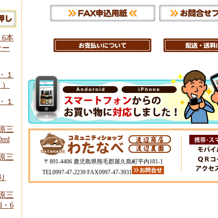
 6本
ケー
l・１
り）
l・１
原三
ml
原三
〒891-4406 鹿児島県熊毛郡屋久島町平内181-1
TEL0997-47-2239 FAX0997-47-3931
り
原三
l・6