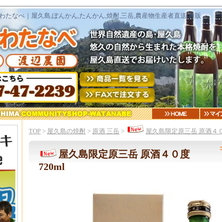
たなべ｜屋久島,ぽんかん,たんかん,焼酎,三岳,農産物生産者直送,通販
TOP
>
屋久島の焼酎
>
原酒 三岳
>
屋久島限定原三岳 原酒４０度
屋久島限定原三岳 原酒４０度
720ml