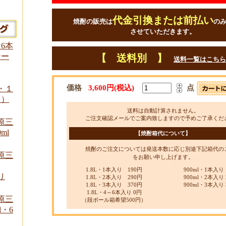
代金引換または前払い
焼酎の販売は
の
させていただきます。
 6本
ケー
【 送料別 】
送料一覧はこちら
価格
3,600円(税込)
点
l・１
り）
送料は自動計算されません。
ご注文確認メールでご案内致しますので予めご了承くだ
原三
ml
【焼酎箱代について】
焼酎のご注文については発送本数に応じ別途下記箱代の
原三
をお願い申し上げます。
1.8L・1本入り 190円
900ml・1本入り 
り
1.8L・2本入り 290円
900ml・2本入り 
1.8L・3本入り 370円
900ml・3本入り 
1.8L・4～6本入り 0円
原三
（段ボール箱希望500円）
l・6