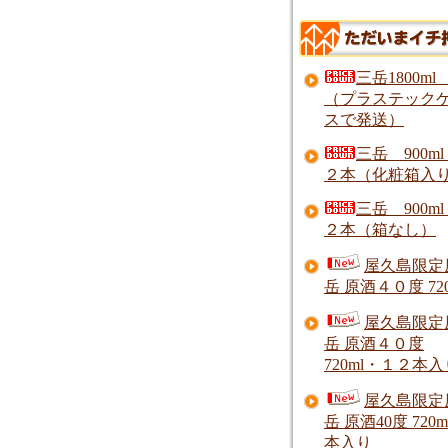
三岳1800ml
（プラステック
スで発送）
三岳 900m
２本（化粧箱入
三岳 900m
２本（箱なし）
屋久島限定
岳 原酒４０度 720
屋久島限定
岳 原酒４０度
720ml・１２本入
屋久島限定
岳 原酒40度 720m
本入り