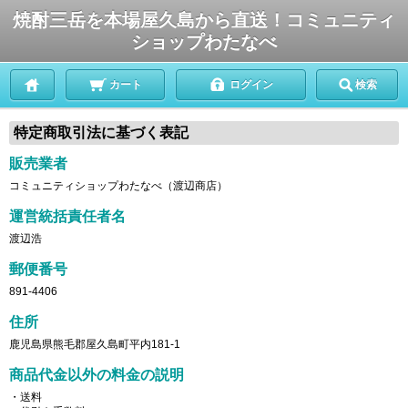
焼酎三岳を本場屋久島から直送！コミュニティ
ショップわたなべ
カート
ログイン
検索
特定商取引法に基づく表記
販売業者
コミュニティショップわたなべ（渡辺商店）
運営統括責任者名
渡辺浩
郵便番号
891-4406
住所
鹿児島県熊毛郡屋久島町平内181-1
商品代金以外の料金の説明
・送料