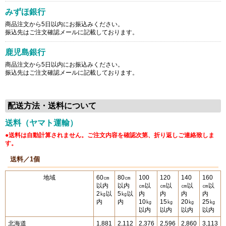
みずほ銀行
商品注文から5日以内にお振込みください。
振込先はご注文確認メールに記載しております。
鹿児島銀行
商品注文から5日以内にお振込みください。
振込先はご注文確認メールに記載しております。
配送方法・送料について
送料（ヤマト運輸）
●送料は自動計算されません。ご注文内容を確認次第、折り返しご連絡致しま
す。
送料／1個
地域
60㎝
80㎝
100
120
140
160
以内
以内
㎝以
㎝以
㎝以
㎝以
2㎏以
5㎏以
内
内
内
内
内
内
10㎏
15㎏
20㎏
25㎏
以内
以内
以内
以内
北海道
1,881
2,112
2,376
2,596
2,860
3,113