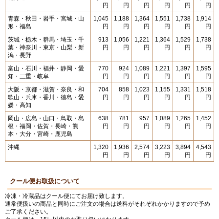
円
円
円
円
円
円
青森・秋田・岩手・宮城・山
1,045
1,188
1,364
1,551
1,738
1,914
形・福島
円
円
円
円
円
円
茨城・栃木・群馬・埼玉・千
913
1,056
1,221
1,364
1,529
1,738
葉・神奈川・東京・山梨・新
円
円
円
円
円
円
潟・長野
富山・石川・福井・静岡・愛
770
924
1,089
1,221
1,397
1,595
知・三重・岐阜
円
円
円
円
円
円
大阪・京都・滋賀・奈良・和
704
858
1,023
1,155
1,331
1,518
歌山・兵庫・香川・徳島・愛
円
円
円
円
円
円
媛・高知
岡山・広島・山口・鳥取・島
638
781
957
1,089
1,265
1,452
根・福岡・佐賀・長崎・熊
円
円
円
円
円
円
本・大分・宮崎・鹿児島
沖縄
1,320
1,936
2,574
3,223
3,894
4,543
円
円
円
円
円
円
クール便お取扱について
冷凍・冷蔵品はクール便にてお届け致します。
通常便扱いの商品と同時にご注文の場合は送料がそれぞれかかりますので予め
ご了承ください。