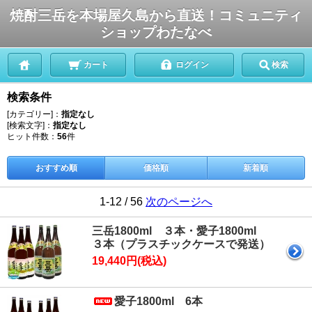
焼酎三岳を本場屋久島から直送！コミュニティ
ショップわたなべ
カート
ログイン
検索
検索条件
[カテゴリー]：
指定なし
[検索文字]：
指定なし
ヒット件数：
56
件
おすすめ順
価格順
新着順
1-12 / 56
次のページへ
三岳1800ml ３本・愛子1800ml
３本（プラスチックケースで発送）
19,440円(税込)
愛子1800ml 6本