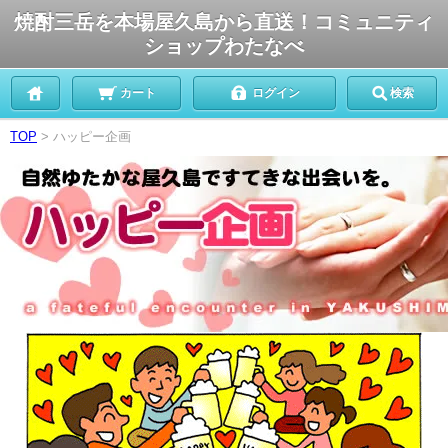
焼酎三岳を本場屋久島から直送！コミュニティ
ショップわたなべ
カート
ログイン
検索
TOP
> ハッピー企画