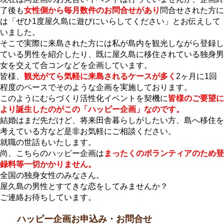
了後も
女性側から毎月数件のお問合せがあり
問合せされた方に
は「ぜひ1度屋久島に遊びにいらしてください」とお伝えして
いました。
そこで実際に来島された方には私が島内を観光しながら登録し
ている男性を紹介したり、既に屋久島に移住されている独身男
女を交えて合コンなどを企画しています。
皆様、
観光がてら気軽に来島されるケースが多く
2ヶ月に1回
程度のペースでそのような企画を実施しております。
このようにむらづくり活性化イベントを契機に
皆様のご要望に
より誕生したのがこの「ハッピー企画」なのです。
結婚はまだ先だけど、将来田舎暮らしがしたい方、島へ移住を
考えている方など是非お気軽にご相談ください。
就職の世話もいたします。
尚、こちらのハッピー企画は
まったくのボランティアのため登
録料等一切かかりません。
全国の独身女性のみなさん。
屋久島の男性とすてきな恋をしてみませんか？
ご連絡お待ちしています。
ハッピー企画お申込み・お問合せ