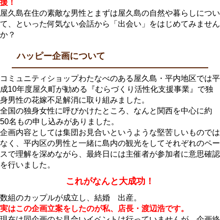
援！
屋久島在住の素敵な男性とまずは屋久島の自然や暮らしについ
て、といった何気ない会話から「出会い」をはじめてみません
か？
ハッピー企画について
コミュニティショップわたなべのある屋久島・平内地区では平
成10年度屋久町が勧める『むらづくり活性化支援事業』で独
身男性の花嫁不足解消に取り組みました。
全国の独身女性に呼びかけたところ、なんと関西を中心に約
50名もの申し込みがありました。
企画内容としては集団お見合いというような堅苦しいものでは
なく、平内区の男性と一緒に島内の観光をしてそれぞれのペー
スで理解を深めながら、最終日には主催者が参加者に意思確認
を行いました。
これがなんと大成功！
数組のカップルが成立し、結婚 出産。
実はこの企画立案をしたのが私、店長・渡辺浩です。
現在は同企画のお見合いイベントは行っていませんが、企画終