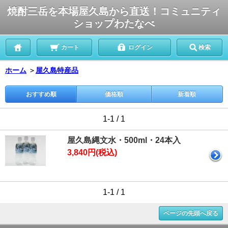
焼酎三岳を本場屋久島から直送！コミュニティ
ショップわたなべ
カート
ログイン
検索
ホーム
＞
屋久島特産品
おすすめ順
価格順
新着順
1-1 / 1
屋久島縄文水・500ml・24本入
3,840円(税込)
1-1 / 1
ページの先頭へ戻る