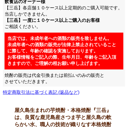
飲食店のオーナー様
【三岳】各店舗１０ケース以上定期的のご購入可能です。
当店しかできません。
【三岳】一度に１０ケース以上ご購入のお客様
ご相談ください。
当店では、未成年者への酒類の販売を致しません。
未成年者への酒類の販売が法律上禁止されていること
に際して、年齢の確認を実施しております。
お客様情報をご記入の際、生年月日、年齢をご記入頂
きますので、ご理解の程お願い申し上げます。
焼酎の販売は
代金引換または前払い
のみの販売と
させていただきます。
特定商取引法に基づく表記 (返品など)
屋久島生まれの芋焼酎・本格焼酎『三岳』
は、良質な鹿児島産さつま芋と屋久島の軟
らかい水、職人の技術が織りなす本格焼酎