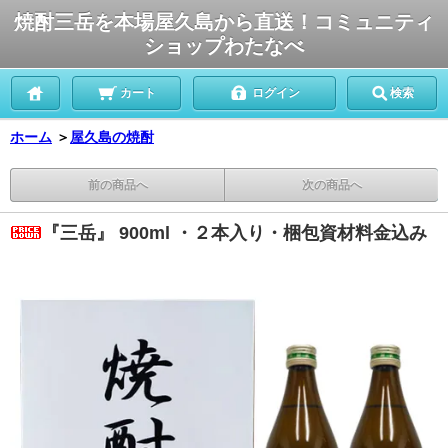
焼酎三岳を本場屋久島から直送！コミュニティ
ショップわたなべ
カート
ログイン
検索
ホーム
＞
屋久島の焼酎
前の商品へ
次の商品へ
『三岳』 900ml ・２本入り・梱包資材料金込み